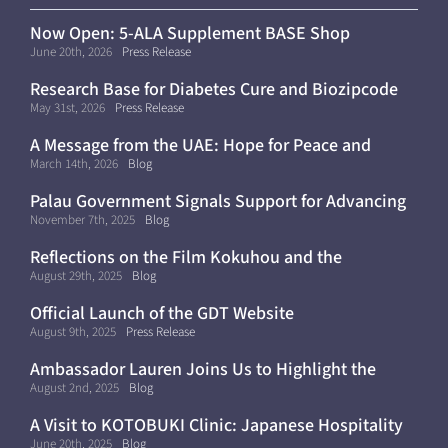
Now Open: 5-ALA Supplement BASE Shop
(Shipping Within Japan Only)
June 20th, 2026
Press Release
Research Base for Diabetes Cure and Biozipcode
Moves to Kyoto University
May 31st, 2026
Press Release
A Message from the UAE: Hope for Peace and
Continued Progress Toward a Cure for Diabetes
March 14th, 2026
Blog
Palau Government Signals Support for Advancing
Diabetes Cure Clinical Trials
November 7th, 2025
Blog
Reflections on the Film Kokuhou and the
Importance of Diabetes Awareness
August 29th, 2025
Blog
Official Launch of the GDT Website
August 9th, 2025
Press Release
Ambassador Lauren Joins Us to Highlight the
Future of Curative Medicine
August 2nd, 2025
Blog
A Visit to KOTOBUKI Clinic: Japanese Hospitality
and Healthcare in Dubai
June 20th, 2025
Blog