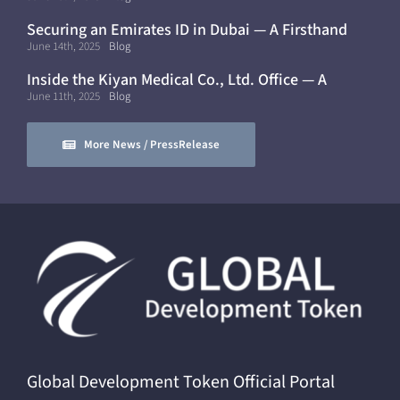
Securing an Emirates ID in Dubai — A Firsthand
Experience
June 14th, 2025
Blog
Inside the Kiyan Medical Co., Ltd. Office — A
Modern, Mobile Workflow
June 11th, 2025
Blog
More News / PressRelease
Global Development Token Official Portal