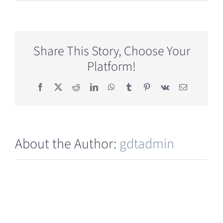
5-
ALA
は
糖
尿
Share This Story, Choose Your
病
Platform!
合
併
症
Facebook
X
Reddit
LinkedIn
WhatsApp
Tumblr
Pinterest
Vk
Email
に
も
効
果
About the Author:
gdtadmin
が
あ
り
ま
す
か？