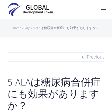
Skip
to
Togg
content
Navi
Global Development Token
Home
»
FAQs
»
5-ALAは糖尿病合併症にも効果がありますか？
About Us
How to Participate
Previous
News
Contact
5-ALAは糖尿病合併症
Japanese
にも効果があります
か？